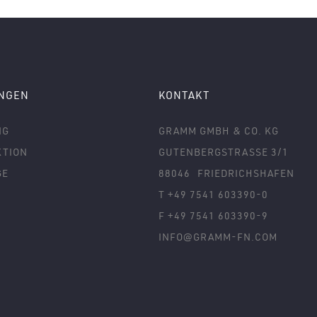
UNGEN
KONTAKT
NG
GRAMM GMBH & CO. KG
TION
GUTENBERGSTRASSE 3/1
GE
88046
FRIEDRICHSHAFEN
T +49 7541 603390-0
F +49 7541 603390-9
INFO@GRAMM-FN.COM