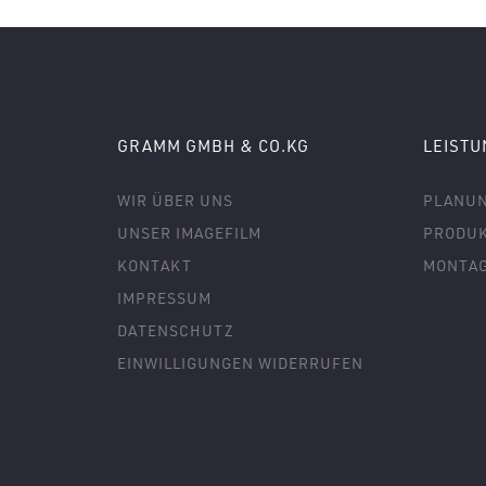
GRAMM GMBH & CO.KG
LEIST
WIR ÜBER UNS
PLANU
UNSER IMAGEFILM
PRODUK
KONTAKT
MONTA
IMPRESSUM
DATENSCHUTZ
EINWILLIGUNGEN WIDERRUFEN