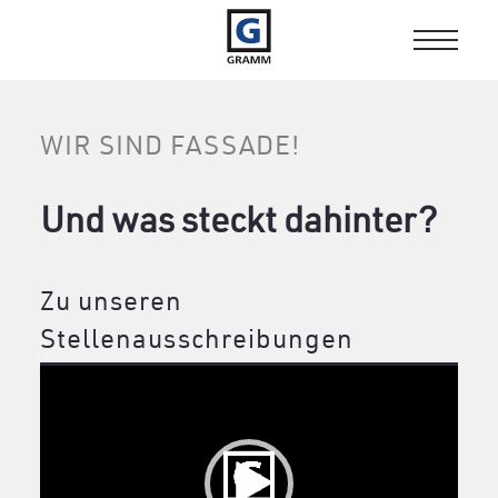
Toggle
navigat
WIR SIND FASSADE!
Und was steckt dahinter?
Zu unseren
Stellenausschreibungen
Video-
Player