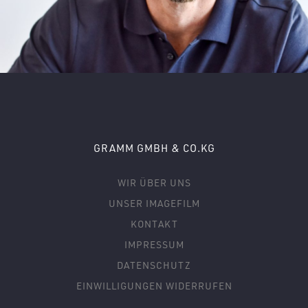
GRAMM GMBH & CO.KG
WIR ÜBER UNS
UNSER IMAGEFILM
KONTAKT
IMPRESSUM
DATENSCHUTZ
EINWILLIGUNGEN WIDERRUFEN