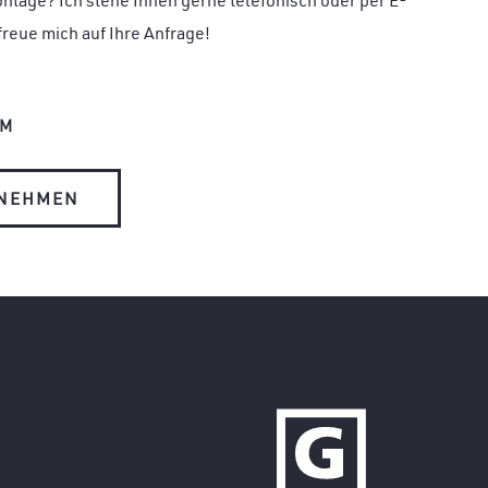
ntage? Ich stehe Ihnen gerne telefonisch oder per E-
freue mich auf Ihre Anfrage!
OM
FNEHMEN