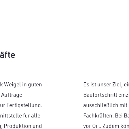
äfte
rk Weigel in guten
Es ist unser Ziel, 
r Aufträge
Baufortschritt ein
ur Fertigstellung.
ausschließlich mi
ittstelle für alle
Fachkräften. Bei B
g
,
Produktion
und
vor Ort. Zudem kö