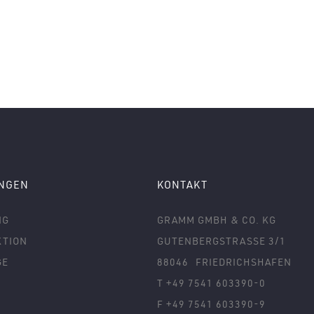
UNGEN
KONTAKT
NG
GRAMM GMBH & CO. KG
TION
GUTENBERGSTRASSE 3/1
GE
88046
FRIEDRICHSHAFEN
T +49 7541 603390-0
F +49 7541 603390-9