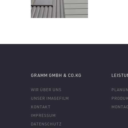
GRAMM GMBH & CO.KG
LEIST
WIR ÜBER UNS
PLANU
UNSER IMAGEFILM
PRODUK
KONTAKT
MONTA
IMPRESSUM
DATENSCHUTZ