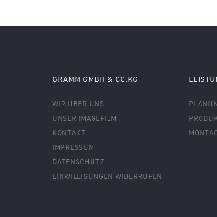
GRAMM GMBH & CO.KG
LEIST
WIR ÜBER UNS
PLANU
UNSER IMAGEFILM
PRODUK
KONTAKT
MONTA
IMPRESSUM
DATENSCHUTZ
EINWILLIGUNGEN WIDERRUFEN