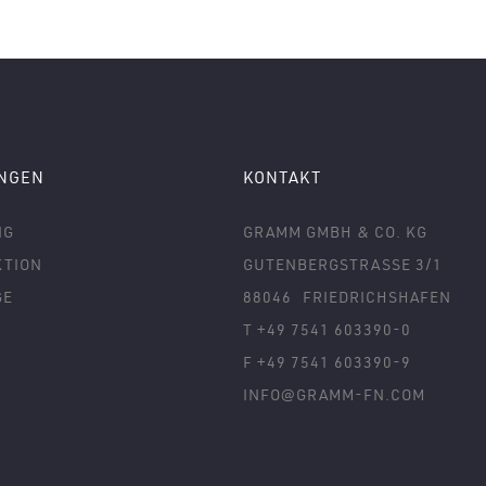
UNGEN
KONTAKT
NG
GRAMM GMBH & CO. KG
TION
GUTENBERGSTRASSE 3/1
GE
88046
FRIEDRICHSHAFEN
T +49 7541 603390-0
F +49 7541 603390-9
INFO@GRAMM-FN.COM