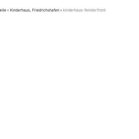
eite
»
Kinderhaus, Friedrichshafen
»
kinderhaus-fensterfront