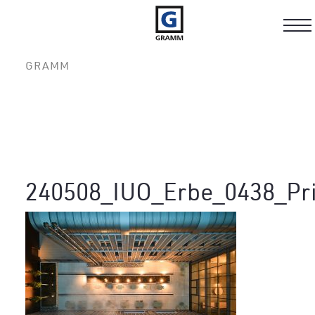
Tog
nav
GRAMM
240508_IUO_Erbe_0438_Pri