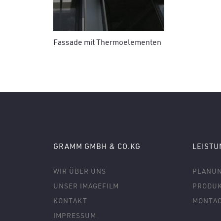
Fassade mit Thermoelementen
GRAMM GMBH & CO.KG
LEIST
WIR ÜBER UNS
PLANU
UNSER IMAGEFILM
PRODUK
KONTAKT
MONTA
IMPRESSUM