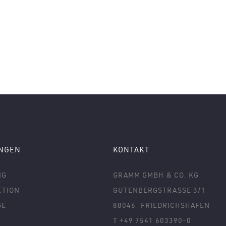
UNGEN
KONTAKT
NG
GRAMM GMBH & CO. KG
TION
GUTENBERGSTRASSE 3/1
GE
88046
FRIEDRICHSHAFEN
T +49 7541 603390-0