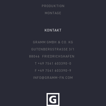
PRODUKTION
MONTAGE
KONTAKT
GRAMM GMBH & CO. KG
GUTENBERGSTRASSE 3/1
88046
FRIEDRICHSHAFEN
T +49 7541 603390-0
F +49 7541 603390-9
INFO@GRAMM-FN.COM