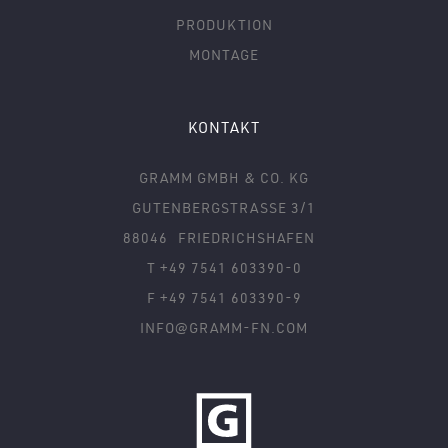
PRODUKTION
MONTAGE
KONTAKT
GRAMM GMBH & CO. KG
GUTENBERGSTRASSE 3/1
88046
FRIEDRICHSHAFEN
T +49 7541 603390-0
F +49 7541 603390-9
INFO@GRAMM-FN.COM