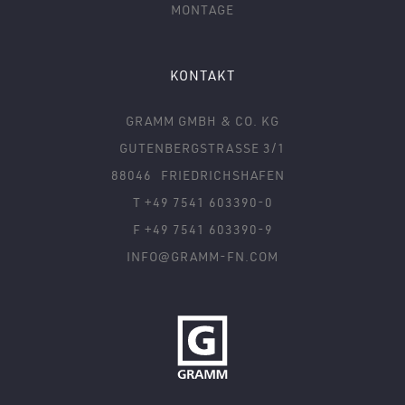
MONTAGE
KONTAKT
GRAMM GMBH & CO. KG
GUTENBERGSTRASSE 3/1
88046
FRIEDRICHSHAFEN
T +49 7541 603390-0
F +49 7541 603390-9
INFO@GRAMM-FN.COM