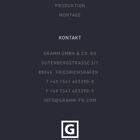
PRODUKTION
MONTAGE
KONTAKT
GRAMM GMBH & CO. KG
GUTENBERGSTRASSE 3/1
88046
FRIEDRICHSHAFEN
T +49 7541 603390-0
F +49 7541 603390-9
INFO@GRAMM-FN.COM